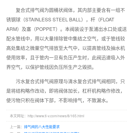
复合式排气阀为圆桶状阀体，其内部主要含有一组不
锈钢球（STAINLESS STEEL BALL），杆（FLOAT
ARM）及塞（POPPET）。本阀装设于泵浦出水口处或送
配水管线中，用以大量排除管中集结之空气，或于管线较
高处集结之微量空气排放至大气中，以提高管线及抽水机
使用效率，且于管内一旦有负压产生时，此阀迅速吸入外
界空气，以保护管线因负压所生产之毁损。
污水复合式排气阀原理与清水复合式排气阀相同，只
是将结构略作改动，即将阀体加长，杠杆机构略作修改，
使污物只积在阀体下部，不影响排气，不致漏水。
本文网址：http://www.tl-v.com/news/8/165.html
上一篇：
排气阀的八大性能要求